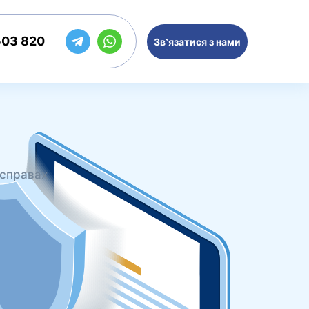
503 820
Зв’язатися з нами
 справах