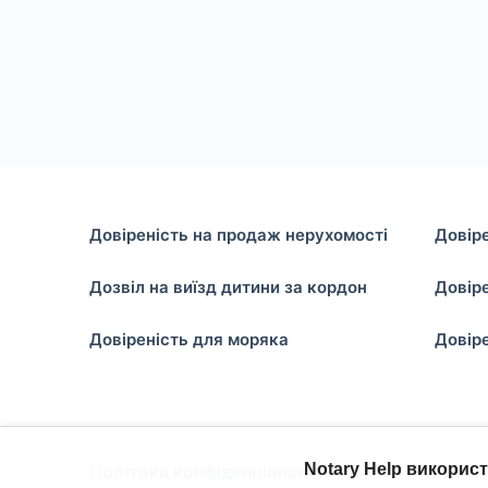
Довіреність на продаж нерухомості
Довір
Дозвіл на виїзд дитини за кордон
Довіре
Довіреність для моряка
Довіре
Notary Help викорис
Політика конфіденційності