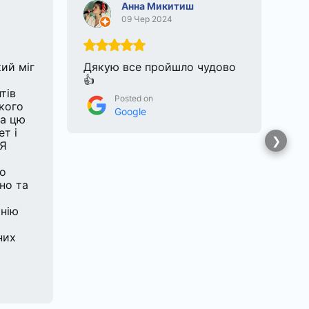
Анна Микитиш
09 Чер 2024
кий міг
Дякую все пройшло чудово
Зве
👍
дл
тів
на 
Posted on
кого
Ду
Google
ла цю
спе
ет і
бул
 Я
бе
Дя
ло
но та
нію
них