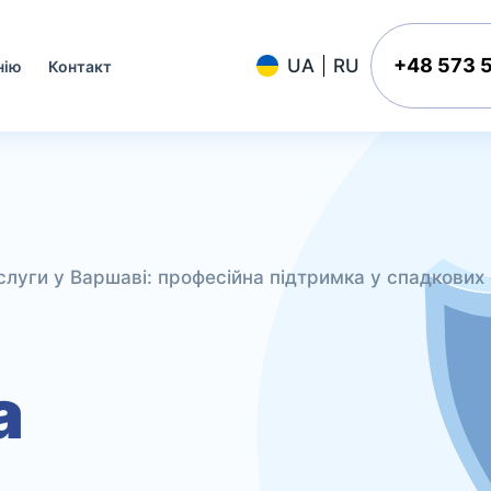
+48 573 
нію
Контакт
слуги у Варшаві: професійна підтримка у спадкових
а