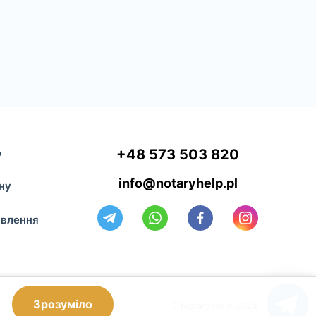
ь
+48 573 503 820
info@notaryhelp.pl
ну
авлення
© Notary Help 2024