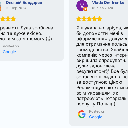
Олексій Бондарев
Vlada Dmitrenko
10 Чер 2024
09 Чер 2024
ренність була зроблена
Я шукала нотаріуса, я
но та дуже якісно.
би допомогти мені з
ю вам за допомогу!)👍
оформленням докумен
для отримання польсь
Posted on
громадянства. Знайш
Google
компанію через інтерн
вирішила спробувати.
дуже задоволена
результатом👌 Все бу
зроблено швидко, якіс
за доступною ціною.
Рекомендую цю компа
всім українцям, які
потребують нотаріаль
послуг у Польщі)
Posted on
Google