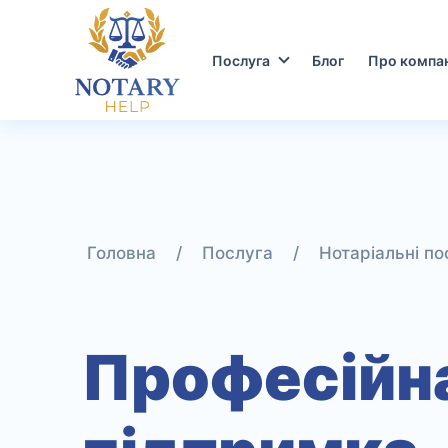
Перейти
до
контенту
Послуга
Блог
Про компа
/
/
Нотаріальні по
Професійн