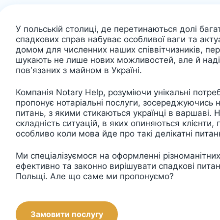
У польській столиці, де перетинаються долі бага
спадкових справ набуває особливої ваги та акту
домом для численних наших співвітчизників, пер
шукають не лише нових можливостей, але й наді
пов’язаних з майном в Україні.
Компанія Notary Help, розуміючи унікальні потре
пропонує нотаріальні послуги, зосереджуючись 
питань, з якими стикаються українці в варшаві. 
складність ситуацій, в яких опиняються клієнти, 
особливо коли мова йде про такі делікатні питан
Ми спеціалізуємося на оформленні різноманітних
ефективно та законно вирішувати спадкові питан
Польщі. Але що саме ми пропонуємо?
Замовити послугу