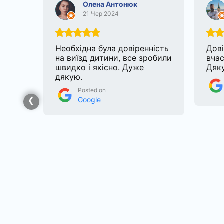
Олена Антонюк
21 Чер 2024
е
Необхідна була довіренність
Дові
их
на виїзд дитини, все зробили
вчас
свою
швидко і якісно. Дуже
Дяку
дякую.
Posted on
Google