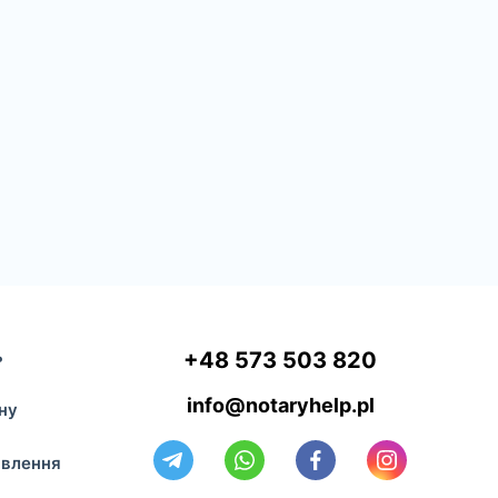
ь
+48 573 503 820
info@notaryhelp.pl
ну
авлення