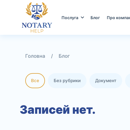
Перейти
до
контенту
Послуга
Блог
Про компа
/
Блог
Все
Без рубрики
Документ
Записей нет.