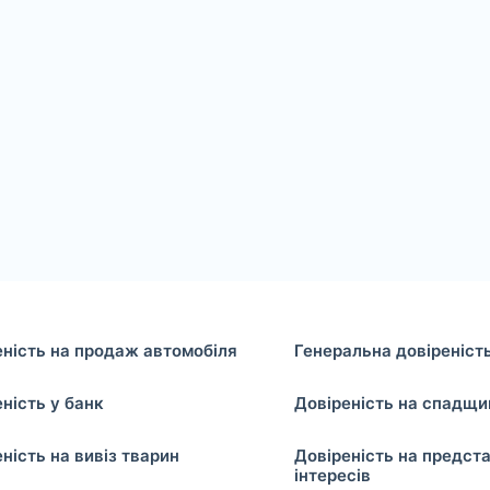
еність на продаж автомобіля
Генеральна довіреніст
ність у банк
Довіреність на спадщи
ність на вивіз тварин
Довіреність на предст
інтересів