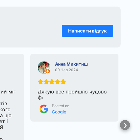
Написати відгук
Анна Микитиш
09 Чер 2024
кий міг
Дякую все пройшло чудово
Зве
👍
дл
тів
на 
Posted on
кого
Ду
Google
ла цю
спе
ет і
бул
 Я
бе
Дя
ло