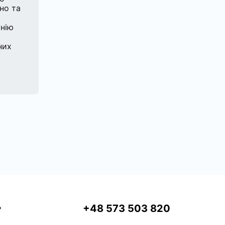
но та
нію
них
ь
+48 573 503 820