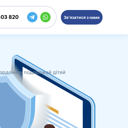
503 820
Зв’язатися з нами
акордонних подорожей дітей