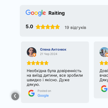
Raiting
5.0
19 відгуків
Олена Антонюк
21 Чер 2024
е
Необхідна була довіренність
Дові
их
на виїзд дитини, все зробили
вчас
свою
швидко і якісно. Дуже
Дяку
дякую.
Posted on
Google