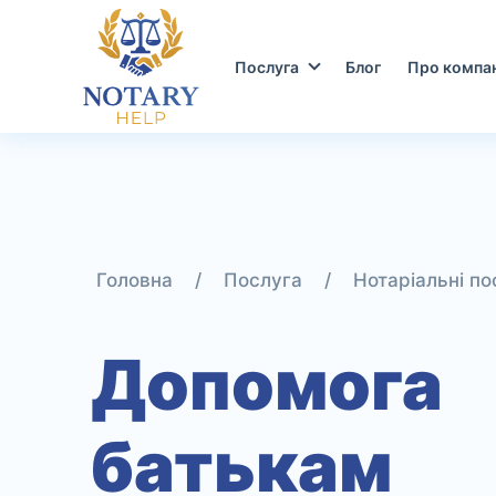
Перейти
до
контенту
Послуга
Блог
Про компа
/
/
Нотаріальні по
Допомога
батькам