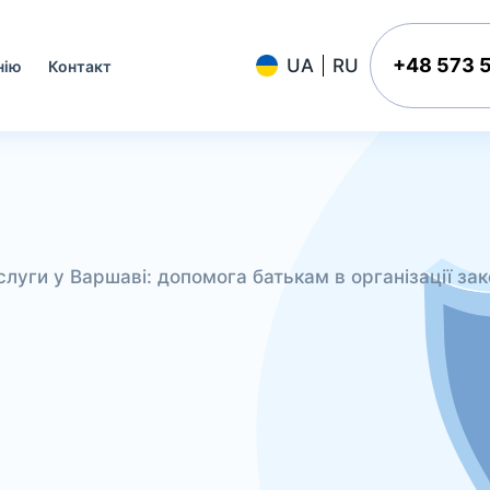
+48 573 
нію
Контакт
слуги у Варшаві: допомога батькам в організації з