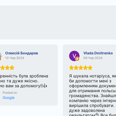
Олексій Бондарев
Vlada Dmitrenko
10 Чер 2024
09 Чер 2024
ренність була зроблена
Я шукала нотаріуса, я
но та дуже якісно.
би допомогти мені з
ю вам за допомогу!)👍
оформленням докумен
для отримання польсь
Posted on
громадянства. Знайш
Google
компанію через інтерн
вирішила спробувати.
дуже задоволена
результатом👌 Все бу