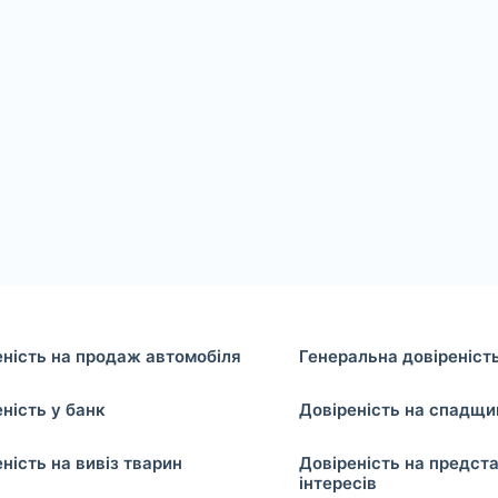
еність на продаж автомобіля
Генеральна довіреніст
ність у банк
Довіреність на спадщи
ність на вивіз тварин
Довіреність на предст
інтересів