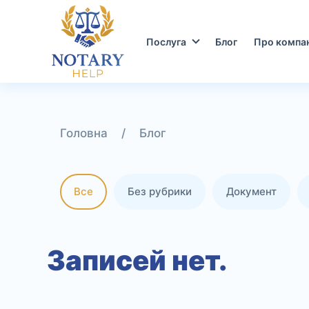
Перейти
до
контенту
Послуга
Блог
Про компа
/
Блог
Все
Без рубрики
Документ
Записей нет.