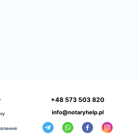
ь
+48 573 503 820
info@notaryhelp.pl
ну
авлення